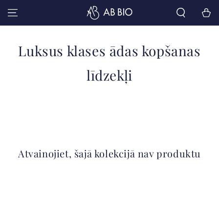
PĀRIET UZ
Grozs
SATURU
Kolekcija:
Luksus klases ādas kopšanas
līdzekļi
Atvainojiet, šajā kolekcijā nav produktu